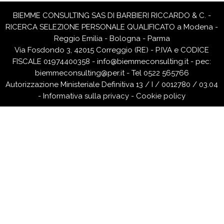
BIEMME CONSULTING SAS DI BARBIERI RICCARDO & C. -
RICERCA SELEZIONE PERSONALE QUALIFICATO a Modena -
Reggio Emilia - Bologna - Parma
Via Fosdondo 3, 42015 Correggio (RE) - P.IVA e CODICE
FISCALE 01974400358 -
info@biemmeconsulting.it
-
pec:
biemmeconsulting@per.it
- Tel 0522 565766
Autorizzazione Ministeriale Definitiva 13 / I / 0012780 / 03.04
-
Informativa sulla privacy
-
Cookie policy