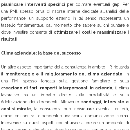
pianificare interventi specifici
per colmare eventuali gap. Per
una PMI, spesso priva di risorse interne dedicate all'analisi delle
performance, un supporto esterno in tal senso rappresenta un
tassello fondamentale, dal momento che sapere su chi puntare e
dove investire consente di
ottimizzare i costi e massimizzare i
risultati
.
Clima aziendale: la base del successo
Un altro aspetto importante della consulenza in ambito HR riguarda
il
monitoraggio e il miglioramento del clima aziendale
. In
una PMI, spesso fondata sulla gestione famigliare e sulla
creazione di forti rapporti interpersonali in azienda
, il clima
lavorativo ha un impatto diretto sulla produttività e sulla
fidelizzazione dei dipendenti. Attraverso
sondaggi, interviste e
analisi mirate
, la consulenza può individuare eventuali criticità,
come tensioni tra i dipendenti o una scarsa comunicazione interna.
Intervenire su questi aspetti contribuisce a creare un ambiente di
lavoro sereno e stimolante, dove le persone si sentono valorizzate