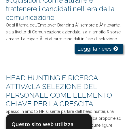
trattenere i candidati nell' era della
comunicazione
Oggi il tema dell'Employer Branding Ã¨ sempre piÃ¹ rilevante,
sia a livello di Comunicazione aziendale, sia in ambito Risorse
Umane. La capacitÃ di attrarre candidati in fase di selezione ...
Leggi la news
HEAD HUNTING E RICERCA
ATTIVA:LA SELEZIONE DEL
PERSONALE COME ELEMENTO
CHIAVE PER LA CRESCITA
Spesso in ambito HR si sente parlare dell'head hunter, una
figura che si occupa di trovare i talenti migliori da proporre ad
Questo sito web utilizza
aziende e istituzioni che sono alla ricerca di alcune figure