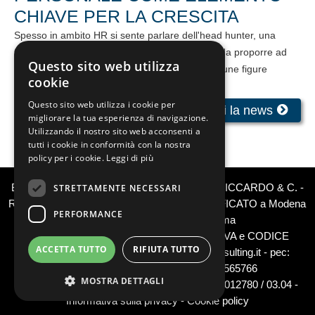
CHIAVE PER LA CRESCITA
Spesso in ambito HR si sente parlare dell'head hunter, una
figura che si occupa di trovare i talenti migliori da proporre ad
Questo sito web utilizza
aziende e istituzioni che sono alla ricerca di alcune figure
cookie
specifiche ...
Questo sito web utilizza i cookie per
Leggi la news
migliorare la tua esperienza di navigazione.
Utilizzando il nostro sito web acconsenti a
tutti i cookie in conformità con la nostra
policy per i cookie.
Leggi di più
BIEMME CONSULTING SAS DI BARBIERI RICCARDO & C. -
STRETTAMENTE NECESSARI
RICERCA SELEZIONE PERSONALE QUALIFICATO a Modena
PERFORMANCE
- Reggio Emilia - Bologna - Parma
Via Fosdondo 3, 42015 Correggio (RE) - P.IVA e CODICE
ACCETTA TUTTO
RIFIUTA TUTTO
FISCALE 01974400358 -
info@biemmeconsulting.it
-
pec:
biemmeconsulting@per.it
- Tel 0522 565766
MOSTRA DETTAGLI
Autorizzazione Ministeriale Definitiva 13 / I / 0012780 / 03.04 -
Informativa sulla privacy
-
Cookie policy