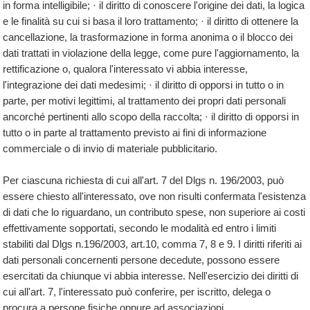
in forma intelligibile; · il diritto di conoscere l'origine dei dati, la logica
e le finalità su cui si basa il loro trattamento; · il diritto di ottenere la
cancellazione, la trasformazione in forma anonima o il blocco dei
dati trattati in violazione della legge, come pure l'aggiornamento, la
rettificazione o, qualora l'interessato vi abbia interesse,
l'integrazione dei dati medesimi; · il diritto di opporsi in tutto o in
parte, per motivi legittimi, al trattamento dei propri dati personali
ancorché pertinenti allo scopo della raccolta; · il diritto di opporsi in
tutto o in parte al trattamento previsto ai fini di informazione
commerciale o di invio di materiale pubblicitario.
Per ciascuna richiesta di cui all'art. 7 del Dlgs n. 196/2003, può
essere chiesto all'interessato, ove non risulti confermata l'esistenza
di dati che lo riguardano, un contributo spese, non superiore ai costi
effettivamente sopportati, secondo le modalità ed entro i limiti
stabiliti dal Dlgs n.196/2003, art.10, comma 7, 8 e 9. I diritti riferiti ai
dati personali concernenti persone decedute, possono essere
esercitati da chiunque vi abbia interesse. Nell'esercizio dei diritti di
cui all'art. 7, l'interessato può conferire, per iscritto, delega o
procura a persone fisiche oppure ad associazioni.