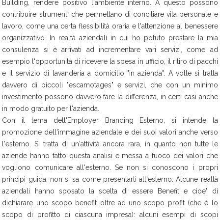
Building, rendere positivo l'ambiente interno. A questo possono
contribuire strumenti che permettano di conciliare vita personale e
lavoro, come una certa flessibilità oraria e l'attenzione al benessere
organizzativo. In realtà aziendali in cui ho potuto prestare la mia
consulenza si è arrivati ad incrementare vari servizi, come ad
esempio l'opportunità di ricevere la spesa in ufficio, il ritiro di pacchi
e il servizio di lavanderia a domicilio "in azienda". A volte si tratta
davvero di piccoli "escamotages" e servizi, che con un minimo
investimento possono davvero fare la differenza, in certi casi anche
in modo gratuito per l'azienda.
Con il tema dell'Employer Branding Esterno, si intende la
promozione dell'immagine aziendale e dei suoi valori anche verso
l'esterno. Si tratta di un'attività ancora rara, in quanto non tutte le
aziende hanno fatto questa analisi e messa a fuoco dei valori che
vogliono comunicare all'esterno. Se non si conoscono i propri
principi guida, non si sa come presentarli all'esterno. Alcune realtà
aziendali hanno sposato la scelta di essere Benefit e cioe' di
dichiarare uno scopo benefit oltre ad uno scopo profit (che è lo
scopo di profitto di ciascuna impresa): alcuni esempi di scopi