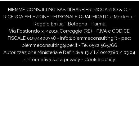
BIEMME CONSULTING SAS DI BARBIERI RICCARDO & C. -
RICERCA SELEZIONE PERSONALE QUALIFICATO a Modena -
Reggio Emilia - Bologna - Parma
Via Fosdondo 3, 42015 Correggio (RE) - P.IVA e CODICE
FISCALE 01974400358 -
info@biemmeconsulting.it
-
pec:
biemmeconsulting@per.it
- Tel 0522 565766
Autorizzazione Ministeriale Definitiva 13 / I / 0012780 / 03.04
-
Informativa sulla privacy
-
Cookie policy