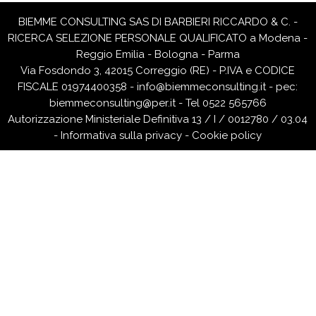
BIEMME CONSULTING SAS DI BARBIERI RICCARDO & C. -
RICERCA SELEZIONE PERSONALE QUALIFICATO a Modena -
Reggio Emilia - Bologna - Parma
Via Fosdondo 3, 42015 Correggio (RE) - P.IVA e CODICE
FISCALE 01974400358 -
info@biemmeconsulting.it
-
pec:
biemmeconsulting@per.it
- Tel 0522 565766
Autorizzazione Ministeriale Definitiva 13 / I / 0012780 / 03.04
-
Informativa sulla privacy
-
Cookie policy