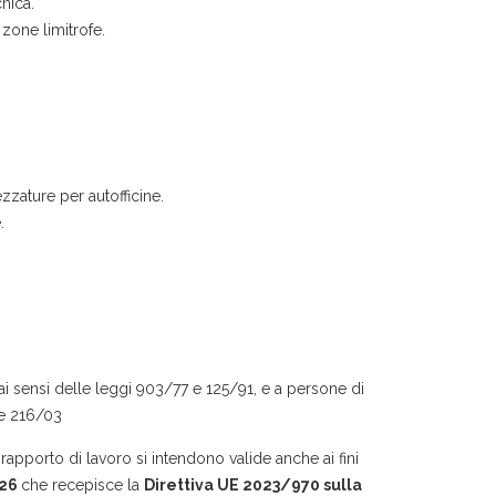
nica.
 zone limitrofe.
ezzature per autofficine.
.
 ai sensi delle leggi 903/77 e 125/91, e a persone di
3 e 216/03
rapporto di lavoro si intendono valide anche ai fini
026
che recepisce la
Direttiva UE 2023/970 sulla