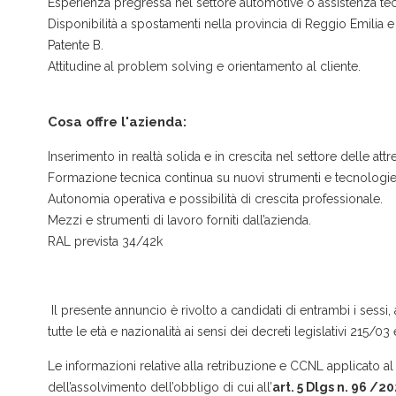
Esperienza pregressa nel settore automotive o assistenza tec
Disponibilità a spostamenti nella provincia di Reggio Emilia e
Patente B.
Attitudine al problem solving e orientamento al cliente.
Cosa offre l'azienda:
Inserimento in realtà solida e in crescita nel settore delle attr
Formazione tecnica continua su nuovi strumenti e tecnologie
Autonomia operativa e possibilità di crescita professionale.
Mezzi e strumenti di lavoro forniti dall’azienda.
RAL prevista 34/42k
Il presente annuncio è rivolto a candidati di entrambi i sessi,
tutte le età e nazionalità ai sensi dei decreti legislativi 215/0
Le informazioni relative alla retribuzione e CCNL applicato al 
dell’assolvimento dell’obbligo di cui all’
art. 5 Dlgs n. 96 /2