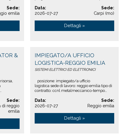
pneumat...
del motore (alberi, flange, carcasse,
Sede:
guarnizioni, connessioni e...
Data:
Sede:
gio emilia
2026-07-27
Carpi (mo)
Dettagli »
ATOR &
IMPIEGATO/A UFFICIO
LOGISTICA-REGGIO EMILIA
SISTEMI ELETTRICI ED ELETTRONICI
risorsa,
posizione: impiegato/a ufficio
à
logistica sede di lavoro: reggio emilia tipo di
contratto: ccnl metalmeccanico-tempo
...
indeterminatosettore: sistemi elettr...
Sede:
Data:
Sede:
a di reggio
2026-07-27
Reggio emilia
emilia
Dettagli »