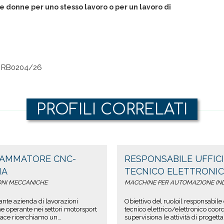
 e donne per uno stesso lavoro o per un lavoro di
RB0204/26
PROFILI CORRELATI
AMMATORE CNC-
RESPONSABILE UFFIC
NA
TECNICO ELETTRONIC
REGGIO EMILIA
ONI MECCANICHE
MACCHINE PER AUTOMAZIONE IN
ante azienda di lavorazioni
Obiettivo del ruoloil responsabile d
 operante nei settori motorsport
tecnico elettrico/elettronico coor
ace ricerchiamo un
supervisiona le attività di progett