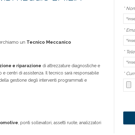
*
Nom
*
Ema
cerchiamo un
Tecnico Meccanico
*
Tele
zione e riparazione
di attrezzature diagnostiche e
e centri di assistenza. Il tecnico sarà responsabile
*
Curr
 della gestione degli interventi programmati e
tomotive
, ponti sollevatori, assetti ruote, analizzatori