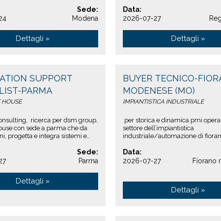
ore cnc esperto nella
sviluppo e industrializzazione dei .
ione di macchine utensili a ...
Sede:
Data:
24
Modena
2026-07-27
Reg
Dettagli »
Dettagli »
CATION SUPPORT
BUYER TECNICO-FIO
LIST-PARMA
MODENESE (MO)
 HOUSE
IMPIANTISTICA INDUSTRIALE
sulting, ricerca per dsm group,
per storica e dinamica pmi opera
ouse con sede a parma che da
settore dell’impiantistica
ni, progetta e integra sistemi e
industriale/automazione di fiora
oftware che aiutan...
modenese (mo), stiamo ricercan
Sede:
un/una:buyer tecnicola risorsa ve.
Data:
27
Parma
2026-07-27
Fiorano
Dettagli »
Dettagli »