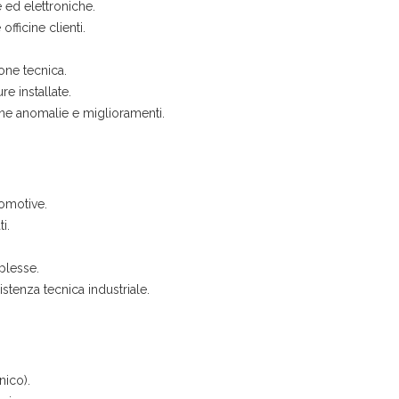
 ed elettroniche.
fficine clienti.
one tecnica.
re installate.
one anomalie e miglioramenti.
tomotive.
i.
plesse.
istenza tecnica industriale.
nico).