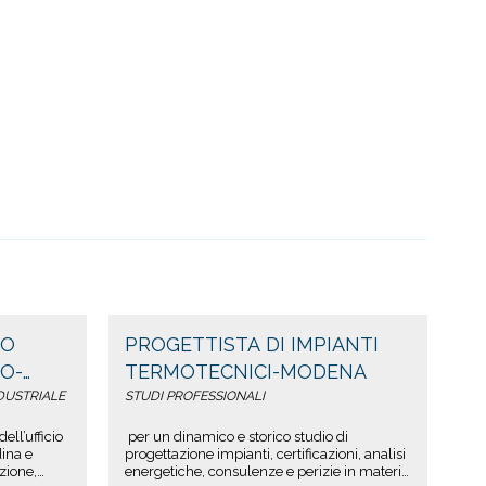
IO
PROGETTISTA DI IMPIANTI
O-
TERMOTECNICI-MODENA
DUSTRIALE
STUDI PROFESSIONALI
ell’ufficio
per un dinamico e storico studio di
dina e
progettazione impianti, certificazioni, analisi
azione,
energetiche, consulenze e perizie in materia