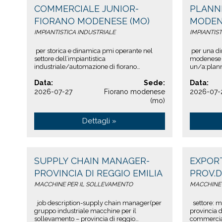
COMMERCIALE JUNIOR-
PLANN
FIORANO MODENESE (MO)
MODEN
IMPIANTISTICA INDUSTRIALE
IMPIANTIS
per storica e dinamica pmi operante nel
per una di
settore dell’impiantistica
modenese 
industriale/automazione di fiorano
un/a:planne
modenese (mo), stiamo ricercando
dell’impian
un/una: commerciale junior p...
Data:
Sede:
Data:
2026-07-27
Fiorano modenese
2026-07-
(mo)
Dettagli »
SUPPLY CHAIN MANAGER-
EXPOR
PROVINCIA DI REGGIO EMILIA
PROV.D
MACCHINE PER IL SOLLEVAMENTO
MACCHINE
job description-supply chain manager(per
settore: m
gruppo industriale macchine per il
provincia d
sollevamento – provincia di reggio
commercial