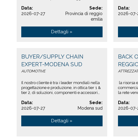
emilia)missione del ruoloil supply chain
richieste: t
manager as...
Data:
Sede:
Data:
2026-07-27
Provincia di reggio
2026-07-
emilia
Dettagli »
BUYER/SUPPLY CHAIN
BACK 
EXPERT-MODENA SUD
REGGIO
AUTOMOTIVE
ATTREZZAT
Il nostro cliente è tra i leader mondiali nella
la risorsa e
progettazione e produzione, in ottica tier 1 &
commercia
tier 2, di soluzioni, componenti e accessori
la rete vend
per la comunicazione e la tra...
nella gesti
Data:
Sede:
Data:
2026-07-27
Modena sud
2026-07-
Dettagli »