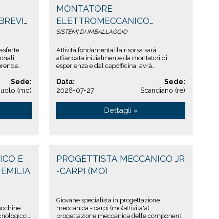
MONTATORE
BREVI
ELETTROMECCANICO
COLLAUDATORE -
SISTEMI DI IMBALLAGGIO
SCANDIANO (RE)
asferte
Attività fondamentalila risorsa sarà
sonali
affiancata inizialmente da montatori di
mprende
esperienza e dal capofficina, avrà
l'opportunità di approfondire gli as...
Sede:
Data:
Sede:
suolo (mo)
2026-07-27
Scandiano (re)
Dettagli »
ICO E
PROGETTISTA MECCANICO JR
EMILIA
-CARPI (MO)
Giovane specialista in progettazione
acchine
meccanica - carpi (mo)attivita'a)
cnologico,
progettazione meccanica delle componenti