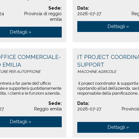
edesco fluente + inglese ottim...
ricerca un progettista elettrico e 
Sede:
Data:
24
Provincia di reggio
2026-07-27
Reg
emilia
Dettagli »
Dettagli »
OFFICE COMMERCIALE-
IT PROJECT COORDIN
 EMILIA
SUPPORT
URE PER AUTOFFICINE
MACCHINE AGRICOLE
ntrerà a far parte dell'ufficio
it project coordinator & supportla 
le e supporterà quotidianamente
riportando all’ad dell’azienda, sar
ita, i clienti e le funzioni aziendali
responsabile della pianificazione,
one dell&...
esecuzione e controllo dei progetti
Sede:
Data:
27
Reggio emilia
2026-07-27
Provinci
Dettagli »
Dettagli »