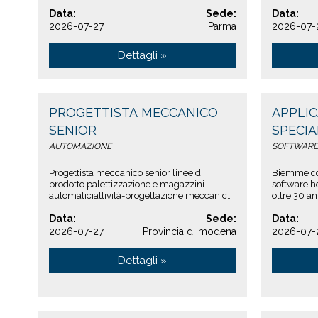
soluzioni, affiancando i clienti nei loro ...
programmat
Data:
Sede:
programmaz
Data:
2026-07-27
Parma
2026-07-
Dettagli »
PROGETTISTA MECCANICO
APPLI
SENIOR
SPECIA
AUTOMAZIONE
SOFTWARE
Progettista meccanico senior linee di
Biemme con
prodotto palettizzazione e magazzini
software h
automaticiattività-progettazione meccanica
oltre 30 an
di impianti completi e singole macchine-
soluzioni s
sviluppo layout...
Data:
Sede:
Data:
2026-07-27
Provincia di modena
2026-07-
Dettagli »