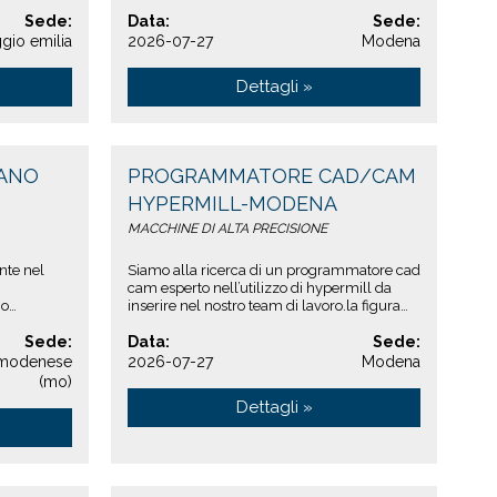
..
di prevenzione incendi di modena stiamo
Sede:
ricer...
Data:
Sede:
gio emilia
2026-07-27
Modena
Dettagli »
RANO
PROGRAMMATORE CAD/CAM
HYPERMILL-MODENA
MACCHINE DI ALTA PRECISIONE
nte nel
Siamo alla ricerca di un programmatore cad
cam esperto nell’utilizzo di hypermill da
no
inserire nel nostro team di lavoro.la figura
do
selezionata avrà un ruolo chiave nell...
..
Sede:
Data:
Sede:
 modenese
2026-07-27
Modena
(mo)
Dettagli »