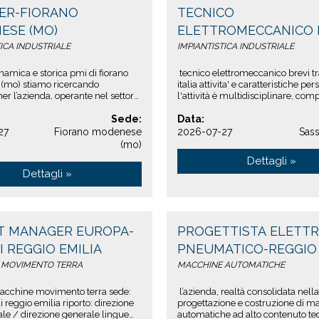
ER-FIORANO
TECNICO
ESE (MO)
ELETTROMECCANICO 
TRASFERTE ITALIA -
TICA INDUSTRIALE
IMPIANTISTICA INDUSTRIALE
SASSUOLO (MO)
namica e storica pmi di fiorano
tecnico elettromeccanico brevi tr
(mo) stiamo ricercando
italia attivita' e caratteristiche per
r l’azienda, operante nel settore
l'attività è multidisciplinare, co
tistica ed automazione industria...
aspetti meccanici, ...
Sede:
Data:
27
Fiorano modenese
2026-07-27
Sas
(mo)
Dettagli »
Dettagli »
T MANAGER EUROPA-
PROGETTISTA ELETTR
I REGGIO EMILIA
PNEUMATICO-REGGIO 
 MOVIMENTO TERRA
MACCHINE AUTOMATICHE
acchine movimento terra sede:
l’azienda, realtà consolidata nella
i reggio emilia riporto: direzione
progettazione e costruzione di m
e / direzione generale lingue
automatiche ad alto contenuto te