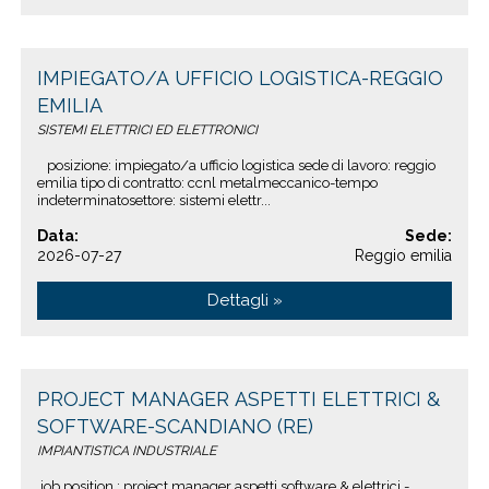
IMPIEGATO/A UFFICIO LOGISTICA-REGGIO
EMILIA
SISTEMI ELETTRICI ED ELETTRONICI
posizione: impiegato/a ufficio logistica sede di lavoro: reggio
emilia tipo di contratto: ccnl metalmeccanico-tempo
indeterminatosettore: sistemi elettr...
Data:
Sede:
2026-07-27
Reggio emilia
Dettagli »
PROJECT MANAGER ASPETTI ELETTRICI &
SOFTWARE-SCANDIANO (RE)
IMPIANTISTICA INDUSTRIALE
job position : project manager aspetti software & elettrici -