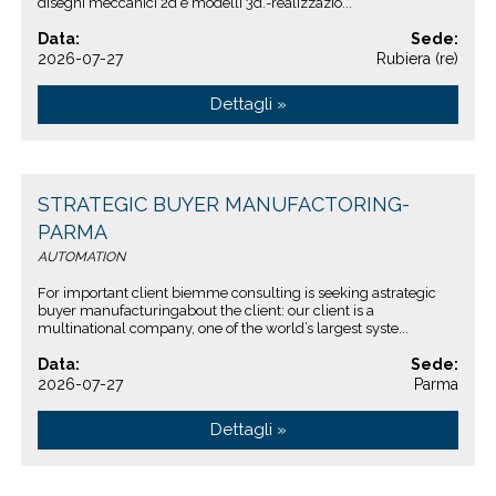
disegni meccanici 2d e modelli 3d.-realizzazio...
Data:
Sede:
2026-07-27
Rubiera (re)
Dettagli »
STRATEGIC BUYER MANUFACTORING-
PARMA
AUTOMATION
For important client biemme consulting is seeking astrategic
buyer manufacturingabout the client: our client is a
multinational company, one of the world’s largest syste...
Data:
Sede:
2026-07-27
Parma
Dettagli »