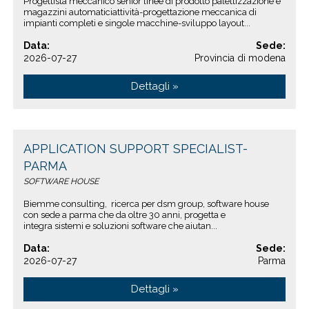
Progettista meccanico senior linee di prodotto palettizzazione e
magazzini automaticiattività-progettazione meccanica di
impianti completi e singole macchine-sviluppo layout...
Data:
Sede:
2026-07-27
Provincia di modena
Dettagli »
APPLICATION SUPPORT SPECIALIST-
PARMA
SOFTWARE HOUSE
Biemme consulting, ricerca per dsm group, software house
con sede a parma che da oltre 30 anni, progetta e
integra sistemi e soluzioni software che aiutan...
Data:
Sede:
2026-07-27
Parma
Dettagli »