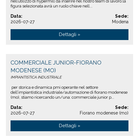
nell’utilizzo di hypermill da inserire nel nostro team di lavoro.la
figura selezionata avrà un ruolo chiave nell...
Data:
Sede:
2026-07-27
Modena
Dettagli »
COMMERCIALE JUNIOR-FIORANO
MODENESE (MO)
IMPIANTISTICA INDUSTRIALE
per storica e dinamica pmi operante nel settore
dell’impiantistica industriale/automazione di fiorano modenese
(mo), stiamo ricercando un/una: commerciale junior p...
Data:
Sede:
2026-07-27
Fiorano modenese (mo)
Dettagli »