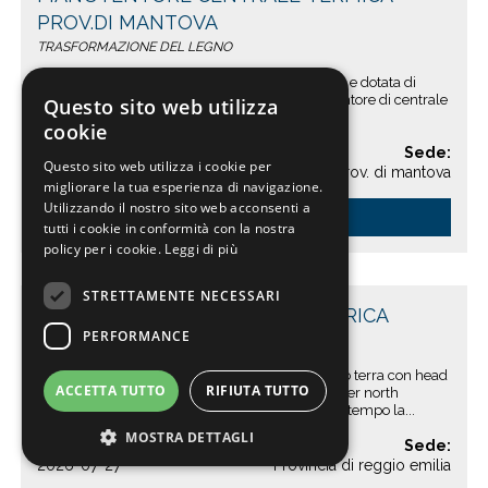
PROV.DI MANTOVA
TRASFORMAZIONE DEL LEGNO
l’azienda, leader nella trasformazione del legno e dotata di
impianti energetici avanzati, ricerca un manutentore di centrale
Questo sito web utilizza
termica con patentino di 1° grado per ...
cookie
Data:
Sede:
Questo sito web utilizza i cookie per
2026-07-27
Prov. di mantova
migliorare la tua esperienza di navigazione.
Utilizzando il nostro sito web acconsenti a
Dettagli »
tutti i cookie in conformità con la nostra
policy per i cookie.
Leggi di più
STRETTAMENTE NECESSARI
EXPORT MANAGER NORTH AMERICA
PERFORMANCE
MACCHINE MOVIMENTO TERRA
Per importante azienda di macchine movimento terra con head
ACCETTA TUTTO
RIFIUTA TUTTO
quarter in emilia , ricerchiamo un export manager north
america , richieste trasferte di almeno il 50% del tempo la...
MOSTRA DETTAGLI
Data:
Sede:
2026-07-27
Provincia di reggio emilia