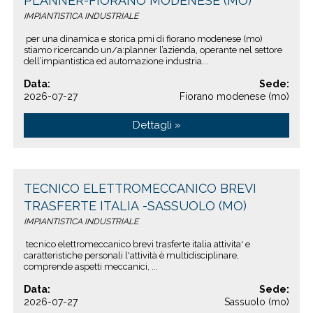
PLANNER-FIORANO MODENESE (MO)
IMPIANTISTICA INDUSTRIALE
per una dinamica e storica pmi di fiorano modenese (mo)
stiamo ricercando un/a:planner l’azienda, operante nel settore
dell’impiantistica ed automazione industria...
Data:
Sede:
2026-07-27
Fiorano modenese (mo)
Dettagli »
TECNICO ELETTROMECCANICO BREVI
TRASFERTE ITALIA -SASSUOLO (MO)
IMPIANTISTICA INDUSTRIALE
tecnico elettromeccanico brevi trasferte italia attivita' e
caratteristiche personali l'attività è multidisciplinare,
comprende aspetti meccanici, ...
Data:
Sede:
2026-07-27
Sassuolo (mo)