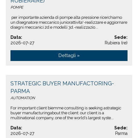
RUBIERA(RE)
POMPE
per importante azienda di pompe alta pressione ricerchiamo
un disegnatore meccanico juniorattivita'-realizzare e aggiornare
disegni meccanici 2d e modelli 3d.-realizzazio...
Data:
Sede:
2026-07-27
Rubiera (re)
Dettagli »
STRATEGIC BUYER MANUFACTORING-
PARMA
AUTOMATION
For important client biemme consulting is seeking astrategic
buyer manufacturingabout the client: our client is a
multinational company, one of the world’s largest syste...
Data:
Sede:
2026-07-27
Parma