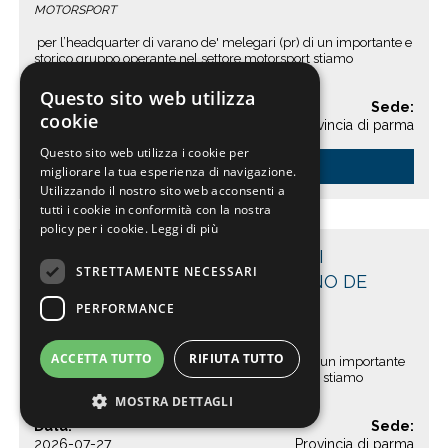
MOTORSPORT
per l’headquarter di varano de' melegari (pr) di un importante e
storico gruppo operante nel settore motorsport stiamo
ricercando un/una: production planning a...
Questo sito web utilizza
Data:
Sede:
cookie
2026-07-27
Provincia di parma
Questo sito web utilizza i cookie per
Dettagli »
migliorare la tua esperienza di navigazione.
Utilizzando il nostro sito web acconsenti a
tutti i cookie in conformità con la nostra
policy per i cookie.
Leggi di più
INGEGNERE DELLE PRESTAZIONI
STRETTAMENTE NECESSARI
STRUTTURALI DA CORSA-VARANO DE
MELEGARI (PR)
PERFORMANCE
MOTORSPORT
ACCETTA TUTTO
RIFIUTA TUTTO
per l’headquarter di varano de' melegari (pr) di un importante
e storico gruppo operante nel settore motorsport stiamo
ricercando un/una: ingegnere delle...
MOSTRA DETTAGLI
Data:
Sede:
2026-07-27
Provincia di parma