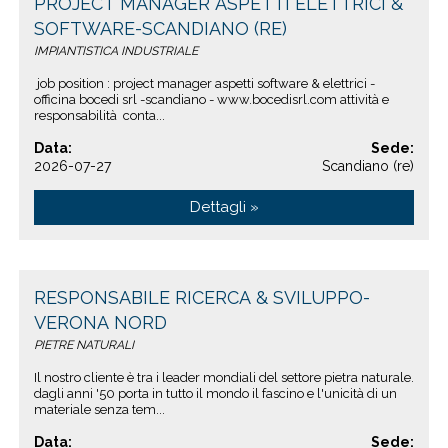
PROJECT MANAGER ASPETTI ELETTRICI &
SOFTWARE-SCANDIANO (RE)
IMPIANTISTICA INDUSTRIALE
job position : project manager aspetti software & elettrici -
officina bocedi srl -scandiano - www.bocedisrl.com attività e
responsabilità conta...
Data:
Sede:
2026-07-27
Scandiano (re)
Dettagli »
RESPONSABILE RICERCA & SVILUPPO-
VERONA NORD
PIETRE NATURALI
Il nostro cliente è tra i leader mondiali del settore pietra naturale.
dagli anni '50 porta in tutto il mondo il fascino e l'unicità di un
materiale senza tem...
Data:
Sede: