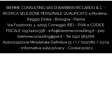
BIEMME CONSULTING SAS DI BARBIERI RICCARDO & C. -
RICERCA SELEZIONE PERSONALE QUALIFICATO a Modena -
Reggio Emilia - Bologna - Parma
Via Fosdondo 3, 42015 Correggio (RE) - P.IVA e CODICE
FISCALE 01974400358 -
info@biemmeconsulting.it
-
pec:
biemmeconsulting@per.it
- Tel 0522 565766
Autorizzazione Ministeriale Definitiva 13 / I / 0012780 / 03.04
-
Informativa sulla privacy
-
Cookie policy