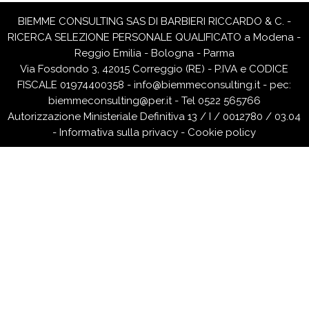
BIEMME CONSULTING SAS DI BARBIERI RICCARDO & C. -
RICERCA SELEZIONE PERSONALE QUALIFICATO a Modena -
Reggio Emilia - Bologna - Parma
Via Fosdondo 3, 42015 Correggio (RE) - P.IVA e CODICE
FISCALE 01974400358 -
info@biemmeconsulting.it
-
pec:
biemmeconsulting@per.it
- Tel 0522 565766
Autorizzazione Ministeriale Definitiva 13 / I / 0012780 / 03.04
-
Informativa sulla privacy
-
Cookie policy