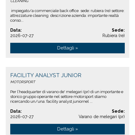
CLEANING
impiegato/a commerciale back office sede: rubiera (re) settore:
attrezzature cleaning descrizione azienda: importante realtà
conso...
Data:
Sede:
2026-07-27
Rubiera (re)
Dettagli »
FACILITY ANALYST JUNIOR
MOTORSPORT
Per l’headquarter di varano de' melegari (pr) di un importante e
storico gruppo operante nel settore motorsport stiamo
ricercando un/una: facility analyst juniornel ...
Data:
Sede:
2026-07-27
Varano de melegari (pr)
Dettagli »