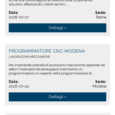
scrive una nuova pagina, accettando sfide, proponendo
soluzioni, affiancando i clienti nei loro ...
Data:
Sede:
2026-07-27
Parma
Dettagli »
PROGRAMMATORE CNC-MODENA
LAVORAZIONI MECCANICHE
Per importante azienda di lavorazioni meccaniche operante nei
settori motorsport ed aereospace ricerchiamo un
programmatore cnc esperto nella programmazione di
macchine utensili a ...
Data:
Sede:
2026-07-24
Modena
Dettagli »