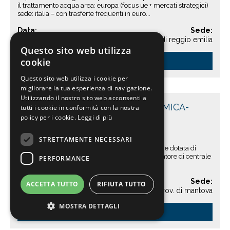
il trattamento acqua area: europa (focus ue + mercati strategici)
sede: italia – con trasferte frequenti in euro...
Data:
Sede:
2026-07-27
Provincia di reggio emilia
Questo sito web utilizza
cookie
Dettagli »
Questo sito web utilizza i cookie per
migliorare la tua esperienza di navigazione.
Utilizzando il nostro sito web acconsenti a
MANUTENTORE CENTRALE TERMICA-
tutti i cookie in conformità con la nostra
policy per i cookie.
Leggi di più
PROV.DI MANTOVA
TRASFORMAZIONE DEL LEGNO
STRETTAMENTE NECESSARI
l’azienda, leader nella trasformazione del legno e dotata di
impianti energetici avanzati, ricerca un manutentore di centrale
PERFORMANCE
termica con patentino di 1° grado per ...
Data:
Sede:
ACCETTA TUTTO
RIFIUTA TUTTO
2026-07-27
Prov. di mantova
MOSTRA DETTAGLI
Dettagli »