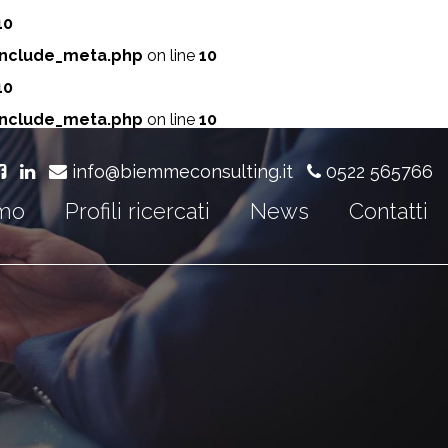
10
include_meta.php
on line
10
10
include_meta.php
on line
10
info@biemmeconsulting.it
0522 565766
amo
Profili ricercati
News
Contatti