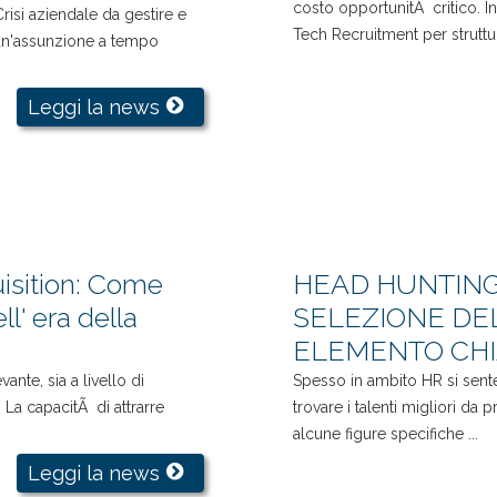
costo opportunitÃ critico. I
risi aziendale da gestire e
Tech Recruitment per struttu.
un'assunzione a tempo
Leggi la news
isition: Come
HEAD HUNTING 
ll' era della
SELEZIONE DE
ELEMENTO CHI
nte, sia a livello di
Spesso in ambito HR si sente
La capacitÃ di attrarre
trovare i talenti migliori da 
alcune figure specifiche ...
Leggi la news