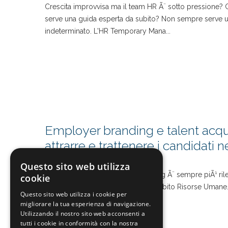
Crescita improvvisa ma il team HR Ã¨ sotto pressione? C
serve una guida esperta da subito? Non sempre serve 
indeterminato. L'HR Temporary Mana...
Employer branding e talent acqu
attrarre e trattenere i candidati ne
comunicazione
Questo sito web utilizza
Oggi il tema dell'Employer Branding Ã¨ sempre piÃ¹ rileva
cookie
Comunicazione aziendale, sia in ambito Risorse Umane. 
Questo sito web utilizza i cookie per
candidati in fase di selezione ...
migliorare la tua esperienza di navigazione.
Utilizzando il nostro sito web acconsenti a
tutti i cookie in conformità con la nostra